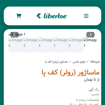
فروشگاه
/
لوازم جانبی
/
ماساژور (رولر) کف پا
ماساژور (رولر) کف پا
از
تا
تومان
:رنگ
آبی
:جنس
توضیحات بیشتر
راهنمای انتخاب سایز